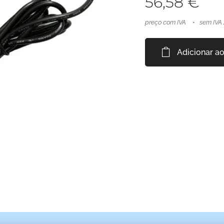
56,58
€
preço com IVA
sem IVA
Adicionar ao