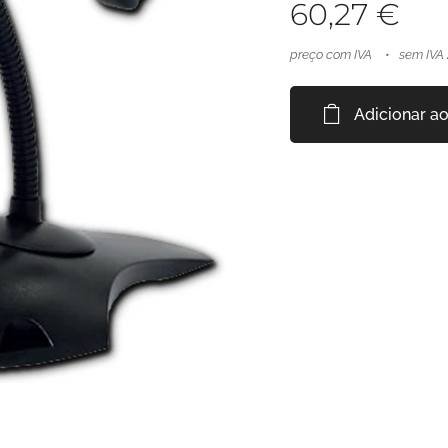
60,27
€
preço com IVA
sem IVA
Adicionar ao