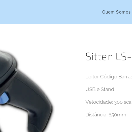
Quem Somos
Sitten LS
Leitor Código Barra
USB e Stand
Velocidade: 300 sca
Distância: 650mm