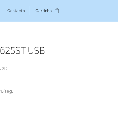
Contacto
Carrinho
-625ST USB
s 2D
n/seg.