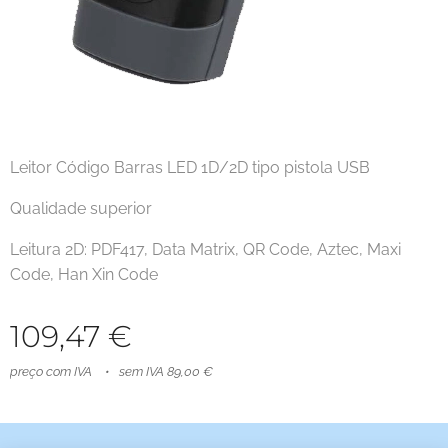
Leitor Código Barras LED 1D/2D tipo pistola USB
Qualidade superior
Leitura 2D: PDF417, Data Matrix, QR Code, Aztec, Maxi
Code, Han Xin Code
109,47
€
preço com IVA
sem IVA 89,00 €