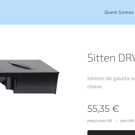
Quem Somos
Sitten D
Interior de gaveta v
chave.
55,35
€
preço com IVA
sem IVA