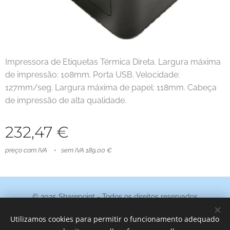
Impressora de Etiquetas Térmica Direta. Largura máxima
de impressão: 108mm. Porta USB. Velocidade:
127mm/seg. Largura máxima de papel: 118mm. Cabeça
de impressão de alta qualidade.
232,47
€
preço com IVA
sem IVA 189,00 €
© 2025 Sharepoint - Todos os direitos reservados
Termos e Condições
|
Política de Privacidade
Utilizamos cookies para permitir o funcionamento adequado
Cookies