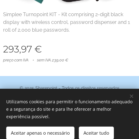
Simplee Turnopoint KIT - Kit comprising 2-digit black
display with wireless control, password dispenser and 1
roll of 2,000 blue passwords.
293,97
€
preço com IVA
sem IVA 239,00 €
© 2025 Sharepoint - Todos os direitos reservados
Termos e Condições
|
Política de Privacidade
Utilizamos cookies para permitir o funcionamento adequado
Cookies
e a segurança do site e para lhe oferecer a melhor
experiência possível.
Adicionar ao carrinho
Aceitar apenas o necessário
Aceitar tudo