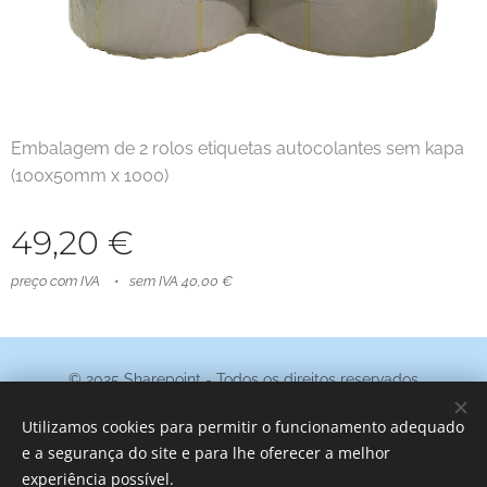
Embalagem de 2 rolos etiquetas autocolantes sem kapa
(100x50mm x 1000)
49,20
€
preço com IVA
sem IVA 40,00 €
© 2025 Sharepoint - Todos os direitos reservados
Termos e Condições
|
Política de Privacidade
Utilizamos cookies para permitir o funcionamento adequado
Cookies
e a segurança do site e para lhe oferecer a melhor
experiência possível.